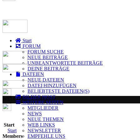
Start
FORUM
FORUM SUCHE
NEUE BEITRÄGE
UNBEANTWORTETE BEITRÄGE
DEINE BEITRÄGE
DATEIEN
NEUE DATEIEN
DATEI HINZUFÜGEN
BELIEBTESTE DATEIEN(S)
BILDER HOST
WELCOME:
Unbekannte
WEITERE SEITEN
MITGLIEDER
NEWS
NEUE THEMEN
Start
WEB LINKS
Start
NEWSLETTER
Members
EMPFEHLE UNS