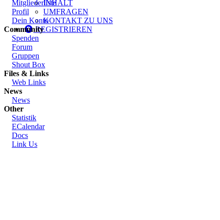
Mitgliederliste
INHALT
Profil
UMFRAGEN
Dein Konto
KONTAKT ZU UNS
Community
REGISTRIEREN
Spenden
Forum
Gruppen
Shout Box
Files & Links
Web Links
News
News
Other
Statistik
ECalendar
Docs
Link Us